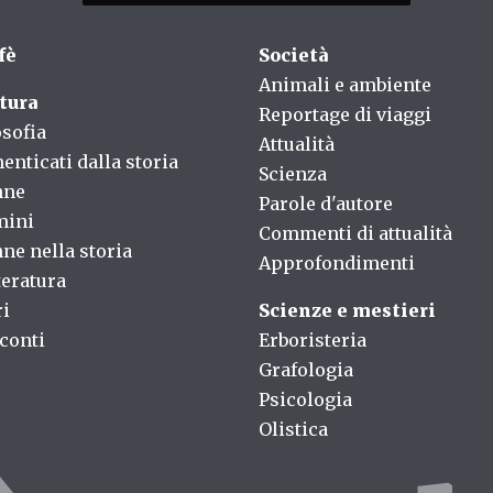
fè
Società
Animali e ambiente
tura
Reportage di viaggi
osofia
Attualità
enticati dalla storia
Scienza
nne
Parole d'autore
mini
Commenti di attualità
ne nella storia
Approfondimenti
teratura
ri
Scienze e mestieri
conti
Erboristeria
Grafologia
Psicologia
Olistica