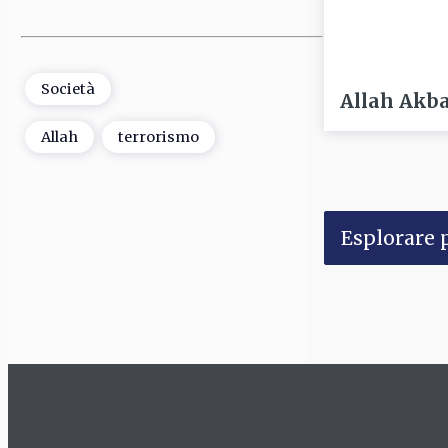
Società
Allah Akb
Allah
terrorismo
Esplorare p