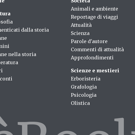
fè
Società
Animali e ambiente
tura
Reportage di viaggi
osofia
Attualità
enticati dalla storia
Scienza
nne
Parole d'autore
mini
Commenti di attualità
ne nella storia
Approfondimenti
teratura
ri
Scienze e mestieri
conti
Erboristeria
Grafologia
Psicologia
Olistica