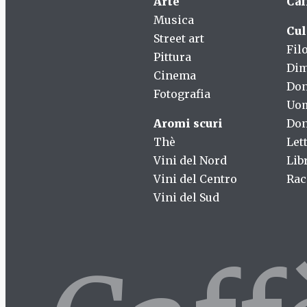
Arte
Caf
Musica
Cul
Street art
Fil
Pittura
Dim
Cinema
Do
Fotografia
Uo
Aromi scuri
Don
Thè
Let
Vini del Nord
Lib
Vini del Centro
Rac
Vini del Sud