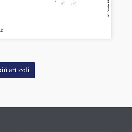
ar
iú articoli