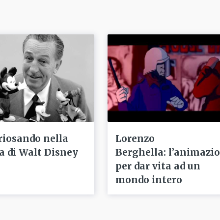
riosando nella
Lorenzo
ta di Walt Disney
Berghella: l’animazi
per dar vita ad un
mondo intero