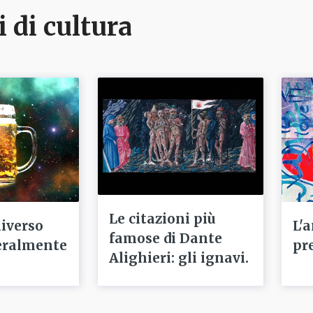
i di cultura
Le citazioni più
niverso
L'
famose di Dante
eralmente
pr
Alighieri: gli ignavi.