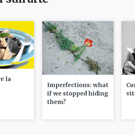
e la
Imperfections: what
Cu
if we stopped hiding
vi
them?