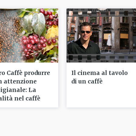
ro Caffè produrre
Il cinema al tavolo
n attenzione
di un caffè
tigianale: La
alità nel caffè