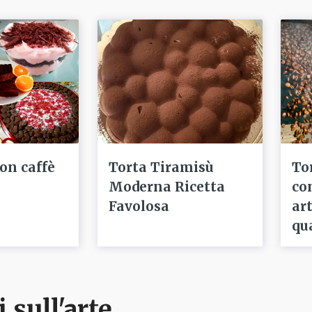
con caffè
Torta Tiramisù
To
Moderna Ricetta
co
Favolosa
ar
qu
i sull'arte