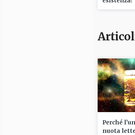
esistenza?
Articol
Perché l’u
nuota lett