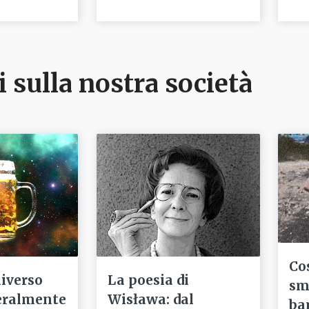
i sulla nostra società
Co
niverso
La poesia di
sm
eralmente
Wisława: dal
ba