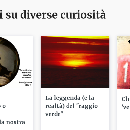
i su diverse curiosità
La leggenda (e la
Ch
 o
realtà) del "raggio
've
verde"
la nostra